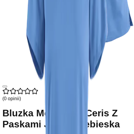
(
0
opinii
)
Bluzka Medyczna Ceris Z
Paskami Jasno Niebieska