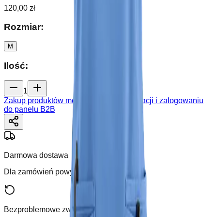
120,00 zł
Rozmiar
:
M
Ilość
:
1
Zakup produktów możliwy jest po rejestracji i zalogowaniu
do panelu B2B
Darmowa dostawa
Dla zamówień powyżej 250 zł
Bezproblemowe zwroty