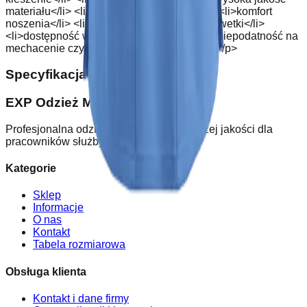
materiału</li> <li>długa funkcjonalność</li> <li>komfort
noszenia</li> <li>dopasowanie do danej sylwetki</li>
<li>dostępność w wielu rozmiarach</li> <li>niepodatność na
mechacenie czy zniszczenia</li> </ul> <p> </p>
Specyfikacja techniczna
:
EXP Odzież Medyczna
Profesjonalna odzież medyczna najwyższej jakości dla
pracowników służby zdrowia.
Kategorie
Sklep
Informacje
O nas
Kontakt
Tabela rozmiarowa
Obsługa klienta
Kontakt i dane firmy