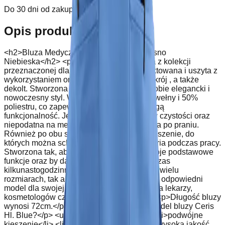
Do 30 dni od zakupu
Opis produktu
<h2>Bluza Medyczna Ceris Z Paskami Jasno
Niebieska</h2> <p>Ceris Hl. Blue to bluza z kolekcji
przeznaczonej dla kobiet. Została zaprojektowana i uszyta z
wykorzystaniem oryginalności poprzez jej krój , a także
dekolt. Stworzona dla kobiet, które cenią sobie elegancki i
nowoczesny styl. Wykonana jest z 50% bawełny i 50%
poliestru, co zapewnia wysoką jakość i długą
funkcjonalność. Jest łatwa do utrzymania w czystości oraz
niepodatna na mechacenie czy odbarwienia po praniu.
Również po obu stronach ma podwójne kieszenie, do
których można schować niezbędne akcesoria podczas pracy.
Stworzona tak, aby spełniała wszystkie swoje podstawowe
funkcje oraz by dawała pełną wygodę podczas
kilkunastogodzinnej pracy. Dostępna jest w wielu
rozmiarach, tak aby każdy mógł dopasować odpowiedni
model dla swojej sylwetki. Przeznaczona dla lekarzy,
kosmetologów czy pracowników SPA.</p> <p>Długość bluzy
wynosi 72cm.</p> <p>Co wyróżnia nasz model bluzy Ceris
Hl. Blue?</p> <ul> <li>oryginalny krój</li> <li>podwójne
kieszenie</li> <li>nowoczesny styl</li> <li>wysoka jakość