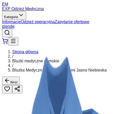
EM
EXP Odzież Medyczna
Kategorie
Informacje
Odzież operacyjna
Zapytanie ofertowe
pl
en
de
Strona główna
/
Bluzki medyczne damskie
/
Bluzka Medyczna Ceris Z Paskami Jasno Niebieska
Wróć