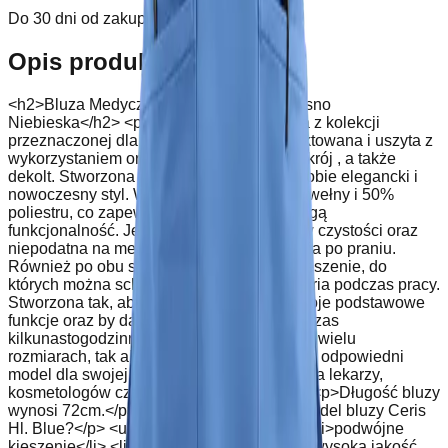
Do 30 dni od zakupu
Opis produktu
<h2>Bluza Medyczna Ceris Z Paskami Jasno
Niebieska</h2> <p>Ceris Hl. Blue to bluza z kolekcji
przeznaczonej dla kobiet. Została zaprojektowana i uszyta z
wykorzystaniem oryginalności poprzez jej krój , a także
dekolt. Stworzona dla kobiet, które cenią sobie elegancki i
nowoczesny styl. Wykonana jest z 50% bawełny i 50%
poliestru, co zapewnia wysoką jakość i długą
funkcjonalność. Jest łatwa do utrzymania w czystości oraz
niepodatna na mechacenie czy odbarwienia po praniu.
Również po obu stronach ma podwójne kieszenie, do
których można schować niezbędne akcesoria podczas pracy.
Stworzona tak, aby spełniała wszystkie swoje podstawowe
funkcje oraz by dawała pełną wygodę podczas
kilkunastogodzinnej pracy. Dostępna jest w wielu
rozmiarach, tak aby każdy mógł dopasować odpowiedni
model dla swojej sylwetki. Przeznaczona dla lekarzy,
kosmetologów czy pracowników SPA.</p> <p>Długość bluzy
wynosi 72cm.</p> <p>Co wyróżnia nasz model bluzy Ceris
Hl. Blue?</p> <ul> <li>oryginalny krój</li> <li>podwójne
kieszenie</li> <li>nowoczesny styl</li> <li>wysoka jakość