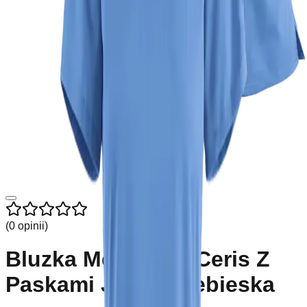
(
0
opinii
)
Bluzka Medyczna Ceris Z
Paskami Jasno Niebieska