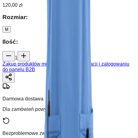
120,00 zł
Rozmiar
:
M
Ilość
:
1
Zakup produktów możliwy jest po rejestracji i zalogowaniu
do panelu B2B
Darmowa dostawa
Dla zamówień powyżej 250 zł
Bezproblemowe zwroty