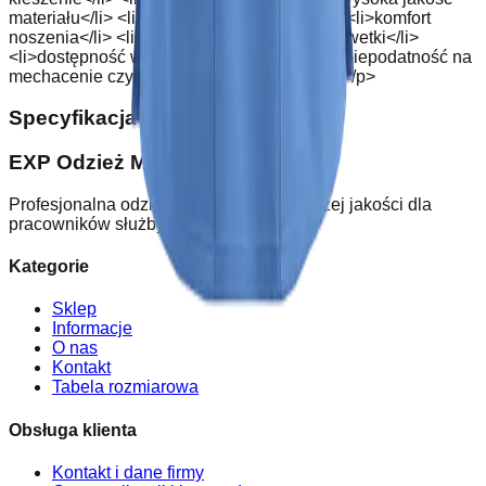
materiału</li> <li>długa funkcjonalność</li> <li>komfort
noszenia</li> <li>dopasowanie do danej sylwetki</li>
<li>dostępność w wielu rozmiarach</li> <li>niepodatność na
mechacenie czy zniszczenia</li> </ul> <p> </p>
Specyfikacja techniczna
:
EXP Odzież Medyczna
Profesjonalna odzież medyczna najwyższej jakości dla
pracowników służby zdrowia.
Kategorie
Sklep
Informacje
O nas
Kontakt
Tabela rozmiarowa
Obsługa klienta
Kontakt i dane firmy