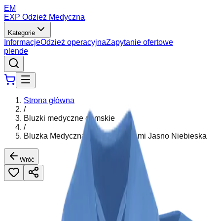
EM
EXP Odzież Medyczna
Kategorie
Informacje
Odzież operacyjna
Zapytanie ofertowe
pl
en
de
Strona główna
/
Bluzki medyczne damskie
/
Bluzka Medyczna Ceris Z Paskami Jasno Niebieska
Wróć