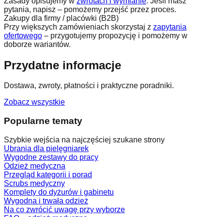
Zasady opisujemy w
zwrotach i wymianie
. Jeśli masz
pytania, napisz – pomożemy przejść przez proces.
Zakupy dla firmy / placówki (B2B)
Przy większych zamówieniach skorzystaj z
zapytania
ofertowego
– przygotujemy propozycję i pomożemy w
doborze wariantów.
Przydatne informacje
Dostawa, zwroty, płatności i praktyczne poradniki.
Zobacz wszystkie
Popularne tematy
Szybkie wejścia na najczęściej szukane strony
Ubrania dla pielęgniarek
Wygodne zestawy do pracy
Odzież medyczna
Przegląd kategorii i porad
Scrubs medyczny
Komplety do dyżurów i gabinetu
Wygodna i trwała odzież
Na co zwrócić uwagę przy wyborze