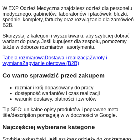
W EXP Odzież Medyczna znajdziesz odzież dla personelu
medycznego, gabinetów, laboratoriów i placówek: bluzki,
spodnie, komplety, fartuchy oraz rozwiązania dla zamówień
B2B.
Skorzystaj z kategorii i wyszukiwarki, aby szybciej dobrać
wariant do pracy. Jeśli kupujesz dla zespołu, pomożemy
także w doborze rozmiarów i asortymentu.
Tabela rozmiarowa
Dostawa i realizacja
Zwroty i
wymiana
Zapytanie ofertowe (B2B)
Co warto sprawdzić przed zakupem
rozmiar i krój dopasowany do pracy
dostępność wariantów i czas realizacji
warunki dostawy, płatności i zwrotów
Tip SEO: unikalne opisy produktów i poprawne meta
title/description pomagają w widoczności w Google.
Najczęściej wybierane kategorie
Szybkie wskazówki, jeśli szukasz odzieży do konkretnego