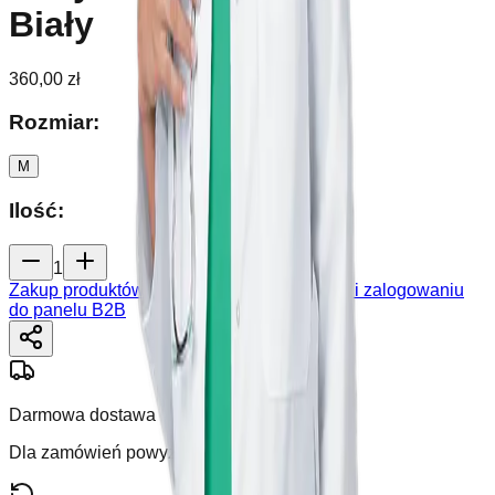
Biały
360,00 zł
Rozmiar
:
M
Ilość
:
1
Zakup produktów możliwy jest po rejestracji i zalogowaniu
do panelu B2B
Darmowa dostawa
Dla zamówień powyżej 250 zł