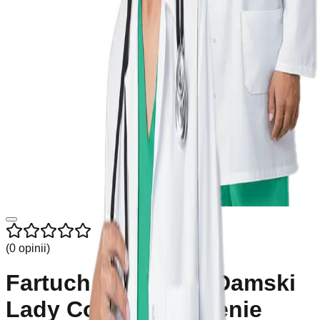
(
0
opinii
)
Fartuch Medyczny Damski
Lady Co Trzy Kieszenie