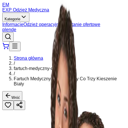
EM
EXP Odzież Medyczna
Kategorie
Informacje
Odzież operacyjna
Zapytanie ofertowe
pl
en
de
Strona główna
/
fartuch-medyczny-damski
/
Fartuch Medyczny Damski Lady Co Trzy Kieszenie
Biały
Wróć