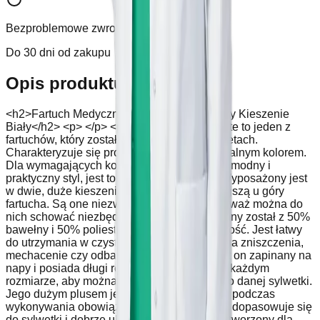
Bezproblemowe zwroty
Do 30 dni od zakupu
Opis produktu
<h2>Fartuch Medyczny Damski Lady Co Trzy Kieszenie
Biały</h2> <p> </p> <p>Model Lady Co White to jeden z
fartuchów, który został uszyty z myślą o kobietach.
Charakteryzuje się prostym krojem i uniwersalnym kolorem.
Dla wymagających kobiet, które cenią sobie modny i
praktyczny styl, jest to idealna propozycja. Wyposażony jest
w dwie, duże kieszenie na dole i jedną mniejszą u góry
fartucha. Są one niezwykle przydatne, ponieważ można do
nich schować niezbędne akcesoria. Wykonany został z 50%
bawełny i 50% poliestru, co daje wysoką jakość. Jest łatwy
do utrzymania w czystości oraz niepodatny na zniszczenia,
mechacenie czy odbarwienia po praniu. Jest on zapinany na
napy i posiada długi rękaw. Dostępny jest w każdym
rozmiarze, aby można było dopasować go do danej sylwetki.
Jego dużym plusem jest swoboda noszenia, podczas
wykonywania obowiązków w pracy. Idealnie dopasowuje się
do sylwetki i dobrze układa. Fartuch został stworzony dla