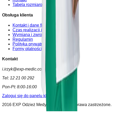
Tabela rozmiarowa
Obsługa klienta
Kontakt i dane firmy
Czas realizacji i koszty dostawy
Wymiana i zwrot
Regulamin
Polityka prywatności
Formy płatności
Kontakt
i.irzyk@exp-medic.com
Tel:
12 21 00 292
Pon-Pt:
8:00-16:00
Zaloguj się do panelu klienta
2016 EXP Odzież Medyczna. Wszelkie prawa zastrzeżone.