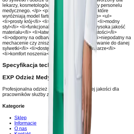
lekarzy, kosmetologów, pracowników SPA czy personelu
medycznego. </p> <p>A na koniec kila zalet, które
wyróżniają model fartucha Lady Co White:</p> <ul>
<li>prosty krój</li> <li>uniwersalny kolor</li> <li>modny
styl</li> <li>funkcjonalne kieszenie</li> <li>wysoka jakość
materiału</li> <li>łatwy do utrzymania w czystości</li>
<li>odporny na odbarwienia po praniu</li> <li>niepodatny na
mechacenie czy zniszczenia</li> <li>dopasowanie do danej
sylwetki</li> <li>dostępność w każdym rozmiarze</li>
<li>komfort noszenia</li> </ul> <p> </p>
Specyfikacja techniczna
:
EXP Odzież Medyczna
Profesjonalna odzież medyczna najwyższej jakości dla
pracowników służby zdrowia.
Kategorie
Sklep
Informacje
O nas
Kontakt