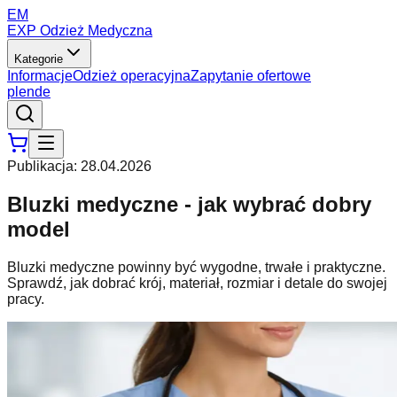
EM
EXP Odzież Medyczna
Kategorie
Informacje
Odzież operacyjna
Zapytanie ofertowe
pl
en
de
Publikacja
:
28.04.2026
Bluzki medyczne - jak wybrać dobry
model
Bluzki medyczne powinny być wygodne, trwałe i praktyczne.
Sprawdź, jak dobrać krój, materiał, rozmiar i detale do swojej
pracy.