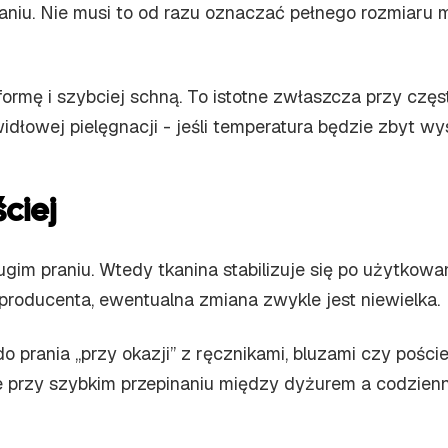
raniu. Nie musi to od razu oznaczać pełnego rozmiaru m
formę i szybciej schną. To istotne zwłaszcza przy częs
idłowej pielęgnacji - jeśli temperatura będzie zbyt w
ciej
gim praniu. Wtedy tkanina stabilizuje się po użytkowan
producenta, ewentualna zmiana zwykle jest niewielka.
o prania „przy okazji” z ręcznikami, bluzami czy pości
 przy szybkim przepinaniu między dyżurem a codzienn