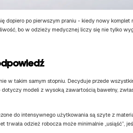
 się dopiero po pierwszym praniu - kiedy nowy komple
pliwość, bo w odzieży medycznej liczy się nie tylko w
a odpowiedź
i nie w takim samym stopniu. Decyduje przede wszystki
ko dotyczy modeli z wysoką zawartością bawełny, zwłasz
one do intensywnego użytkowania są szyte z materiałó
t trwała odzież robocza może minimalnie „usiąść”, jeśl