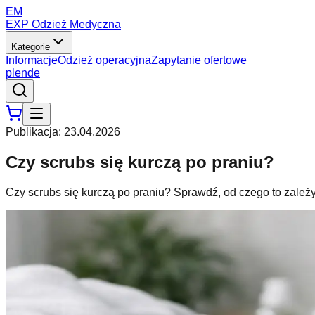
EM
EXP Odzież Medyczna
Kategorie
Informacje
Odzież operacyjna
Zapytanie ofertowe
pl
en
de
Publikacja
:
23.04.2026
Czy scrubs się kurczą po praniu?
Czy scrubs się kurczą po praniu? Sprawdź, od czego to zależy