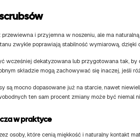
 scrubsów
 przewiewna i przyjemna w noszeniu, ale ma naturalną 
lastanu zwykle poprawiają stabilność wymiarową, dzięk
yć wcześniej dekatyzowana lub przygotowana tak, by 
nym składzie mogą zachowywać się inaczej, jeśli różn
ubsy są mocno dopasowane już na starcie, nawet niewi
 swobodnych ten sam procent zmiany może być niemal n
nacza w praktyce
 osoby, które cenią miękkość i naturalny kontakt mater