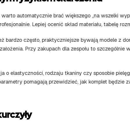
e warto automatycznie brać większego „na wszelki wy
profesjonalnie. Lepiej ocenić skład materiału, tabelę 
ież bardzo często, praktyczniejsze bywają modele z do
założenia. Przy zakupach dla zespołu to szczególnie 
cja o elastyczności, rodzaju tkaniny czy sposobie pielę
parametry pomagają przewidzieć, jak komplet będzie za
skurczyły