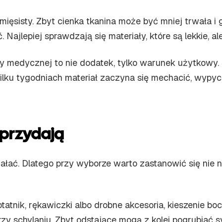
ięsisty. Zbyt cienka tkanina może być mniej trwała i g
jlepiej sprawdzają się materiały, które są lekkie, ale
eży medycznej to nie dodatek, tylko warunek użytkowy
 kilku tygodniach materiał zaczyna się mechacić, wypyc
ę przydają
ałać. Dlatego przy wyborze warto zastanowić się nie n
 notatnik, rękawiczki albo drobne akcesoria, kieszeni
zy schylaniu. Zbyt odstające mogą z kolei pogrubiać 