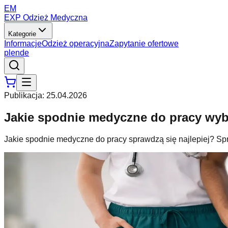
EM
EXP Odzież Medyczna
Kategorie
Informacje
Odzież operacyjna
Zapytanie ofertowe
pl
en
de
Publikacja
:
25.04.2026
Jakie spodnie medyczne do pracy wy
Jakie spodnie medyczne do pracy sprawdzą się najlepiej? Spra