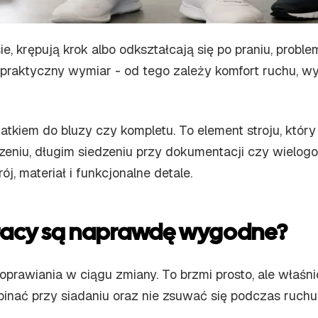
e, krępują krok albo odkształcają się po praniu, proble
raktyczny wymiar - od tego zależy komfort ruchu, wyg
tkiem do bluzy czy kompletu. To element stroju, który
szeniu, długim siedzeniu przy dokumentacji czy wielog
ój, materiał i funkcjonalne detale.
racy są naprawdę wygodne?
rawiania w ciągu zmiany. To brzmi prosto, ale właśnie 
pinać przy siadaniu oraz nie zsuwać się podczas ruchu