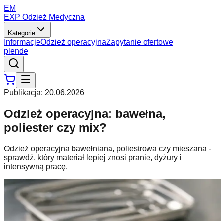
EM
EXP Odzież Medyczna
Kategorie
Informacje
Odzież operacyjna
Zapytanie ofertowe
pl
en
de
Publikacja
:
20.06.2026
Odzież operacyjna: bawełna,
poliester czy mix?
Odzież operacyjna bawełniana, poliestrowa czy mieszana -
sprawdź, który materiał lepiej znosi pranie, dyżury i
intensywną pracę.