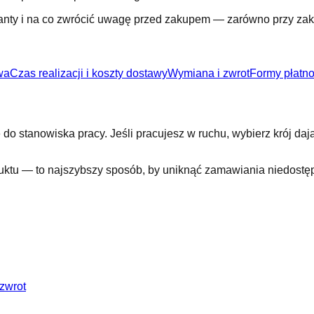
anty i na co zwrócić uwagę przed zakupem — zarówno przy zaku
wa
Czas realizacji i koszty dostawy
Wymiana i zwrot
Formy płatno
do stanowiska pracy. Jeśli pracujesz w ruchu, wybierz krój da
uktu — to najszybszy sposób, by uniknąć zamawiania niedostę
zwrot