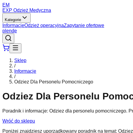
EM
EXP Odzież Medyczna
Kategorie
Informacje
Odzież operacyjna
Zapytanie ofertowe
pl
en
de
Sklep
/
Informacje
/
Odziez Dla Personelu Pomocniczego
Odziez Dla Personelu Pomo
Poradnik i informacje: Odziez dla personelu pomocniczego. Pr
Wróć do sklepu
Poniżej znajdziesz uporządkowany poradnik na temat: Odzie