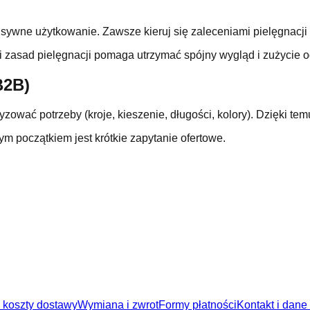
tensywne użytkowanie. Zawsze kieruj się zaleceniami pielęgnacji
 i zasad pielęgnacji pomaga utrzymać spójny wygląd i zużycie o
B2B)
ować potrzeby (kroje, kieszenie, długości, kolory). Dzięki tem
m początkiem jest krótkie zapytanie ofertowe.
i koszty dostawy
Wymiana i zwrot
Formy płatności
Kontakt i dane 