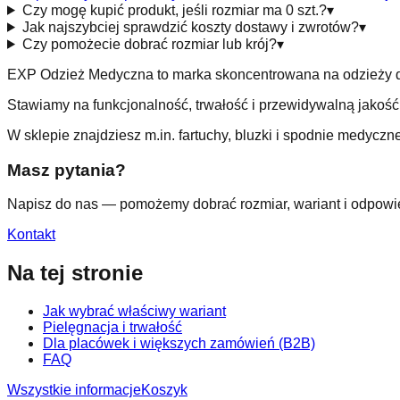
Czy mogę kupić produkt, jeśli rozmiar ma 0 szt.?
▾
Jak najszybciej sprawdzić koszty dostawy i zwrotów?
▾
Czy pomożecie dobrać rozmiar lub krój?
▾
EXP Odzież Medyczna to marka skoncentrowana na odzieży dl
Stawiamy na funkcjonalność, trwałość i przewidywalną jakość 
W sklepie znajdziesz m.in. fartuchy, bluzki i spodnie medycz
Masz pytania?
Napisz do nas — pomożemy dobrać rozmiar, wariant i odpowie
Kontakt
Na tej stronie
Jak wybrać właściwy wariant
Pielęgnacja i trwałość
Dla placówek i większych zamówień (B2B)
FAQ
Wszystkie informacje
Koszyk