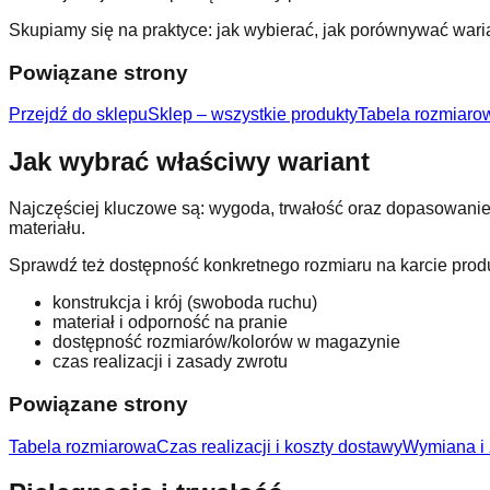
Skupiamy się na praktyce: jak wybierać, jak porównywać wari
Powiązane strony
Przejdź do sklepu
Sklep – wszystkie produkty
Tabela rozmiaro
Jak wybrać właściwy wariant
Najczęściej kluczowe są: wygoda, trwałość oraz dopasowanie 
materiału.
Sprawdź też dostępność konkretnego rozmiaru na karcie prod
konstrukcja i krój (swoboda ruchu)
materiał i odporność na pranie
dostępność rozmiarów/kolorów w magazynie
czas realizacji i zasady zwrotu
Powiązane strony
Tabela rozmiarowa
Czas realizacji i koszty dostawy
Wymiana i 