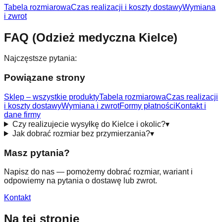
Tabela rozmiarowa
Czas realizacji i koszty dostawy
Wymiana
i zwrot
FAQ (Odzież medyczna Kielce)
Najczęstsze pytania:
Powiązane strony
Sklep – wszystkie produkty
Tabela rozmiarowa
Czas realizacji
i koszty dostawy
Wymiana i zwrot
Formy płatności
Kontakt i
dane firmy
Czy realizujecie wysyłkę do Kielce i okolic?
▾
Jak dobrać rozmiar bez przymierzania?
▾
Masz pytania?
Napisz do nas — pomożemy dobrać rozmiar, wariant i
odpowiemy na pytania o dostawę lub zwrot.
Kontakt
Na tej stronie