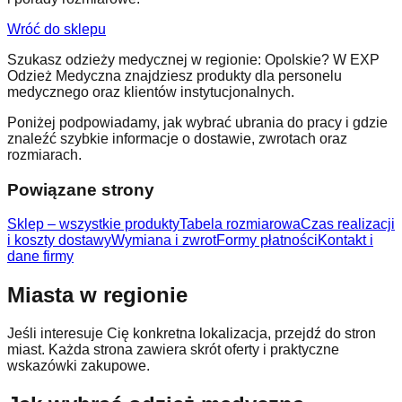
Wróć do sklepu
Szukasz odzieży medycznej w regionie: Opolskie? W EXP
Odzież Medyczna znajdziesz produkty dla personelu
medycznego oraz klientów instytucjonalnych.
Poniżej podpowiadamy, jak wybrać ubrania do pracy i gdzie
znaleźć szybkie informacje o dostawie, zwrotach oraz
rozmiarach.
Powiązane strony
Sklep – wszystkie produkty
Tabela rozmiarowa
Czas realizacji
i koszty dostawy
Wymiana i zwrot
Formy płatności
Kontakt i
dane firmy
Miasta w regionie
Jeśli interesuje Cię konkretna lokalizacja, przejdź do stron
miast. Każda strona zawiera skrót oferty i praktyczne
wskazówki zakupowe.