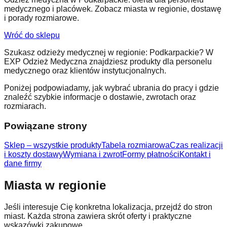
medycznego i placówek. Zobacz miasta w regionie, dostawę
i porady rozmiarowe.
Wróć do sklepu
Szukasz odzieży medycznej w regionie: Podkarpackie? W
EXP Odzież Medyczna znajdziesz produkty dla personelu
medycznego oraz klientów instytucjonalnych.
Poniżej podpowiadamy, jak wybrać ubrania do pracy i gdzie
znaleźć szybkie informacje o dostawie, zwrotach oraz
rozmiarach.
Powiązane strony
Sklep – wszystkie produkty
Tabela rozmiarowa
Czas realizacji
i koszty dostawy
Wymiana i zwrot
Formy płatności
Kontakt i
dane firmy
Miasta w regionie
Jeśli interesuje Cię konkretna lokalizacja, przejdź do stron
miast. Każda strona zawiera skrót oferty i praktyczne
wskazówki zakupowe.