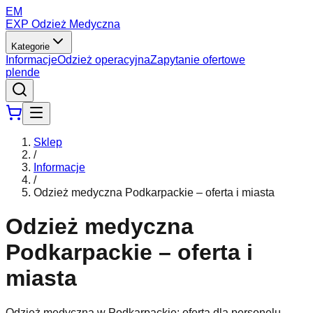
EM
EXP Odzież Medyczna
Kategorie
Informacje
Odzież operacyjna
Zapytanie ofertowe
pl
en
de
Sklep
/
Informacje
/
Odzież medyczna Podkarpackie – oferta i miasta
Odzież medyczna
Podkarpackie – oferta i
miasta
Odzież medyczna w Podkarpackie: oferta dla personelu