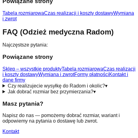
Powiązane strony
Tabela rozmiarowa
Czas realizacji i koszty dostawy
Wymiana
i zwrot
FAQ (Odzież medyczna Radom)
Najczęstsze pytania:
Powiązane strony
Sklep – wszystkie produkty
Tabela rozmiarowa
Czas realizacji
i koszty dostawy
Wymiana i zwrot
Formy płatności
Kontakt i
dane firmy
Czy realizujecie wysyłkę do Radom i okolic?
▾
Jak dobrać rozmiar bez przymierzania?
▾
Masz pytania?
Napisz do nas — pomożemy dobrać rozmiar, wariant i
odpowiemy na pytania o dostawę lub zwrot.
Kontakt