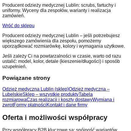
Producent odzieży medycznej Lublin: scrubs, fartuchy i
uniformy. Wyceny dla zespołów, warianty i realizacja
zamówień.
Wróć do sklepu
Producent odzieży medycznej Lublin – jeśli potrzebujesz
większego zamówienia dla zespołu, pomożemy
uporządkować rozmiarówkę, kolory i wymagania użytkowe.
Jeśli zależy Ci na powtarzalności w czasie, warto od razu
ustalić: model, kolor, detale (kieszenie/długości) i sposób
uzupełnień.
Powiązane strony
Odzież medyczna Lublin (sklep)
Odzież medyczna –
Lubelskie
Sklep – wszystkie produkty
Tabela
rozmiarowa
Czas realizacji i koszty dostawy
Wymiana i
zwrot
Formy płatności
Kontakt i dane firmy
Oferta i możliwości współpracy
Przy współpracy B2B kluczowe są: spójność wariantów,