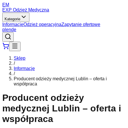
EM
EXP Odzież Medyczna
Kategorie
Informacje
Odzież operacyjna
Zapytanie ofertowe
pl
en
de
Sklep
/
Informacje
/
Producent odzieży medycznej Lublin – oferta i
współpraca
Producent odzieży
medycznej Lublin – oferta i
współpraca