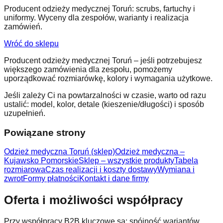
Producent odzieży medycznej Toruń: scrubs, fartuchy i
uniformy. Wyceny dla zespołów, warianty i realizacja
zamówień.
Wróć do sklepu
Producent odzieży medycznej Toruń – jeśli potrzebujesz
większego zamówienia dla zespołu, pomożemy
uporządkować rozmiarówkę, kolory i wymagania użytkowe.
Jeśli zależy Ci na powtarzalności w czasie, warto od razu
ustalić: model, kolor, detale (kieszenie/długości) i sposób
uzupełnień.
Powiązane strony
Odzież medyczna Toruń (sklep)
Odzież medyczna –
Kujawsko Pomorskie
Sklep – wszystkie produkty
Tabela
rozmiarowa
Czas realizacji i koszty dostawy
Wymiana i
zwrot
Formy płatności
Kontakt i dane firmy
Oferta i możliwości współpracy
Przy współpracy B2B kluczowe są: spójność wariantów,