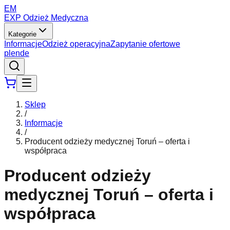
EM
EXP Odzież Medyczna
Kategorie
Informacje
Odzież operacyjna
Zapytanie ofertowe
pl
en
de
Sklep
/
Informacje
/
Producent odzieży medycznej Toruń – oferta i
współpraca
Producent odzieży
medycznej Toruń – oferta i
współpraca