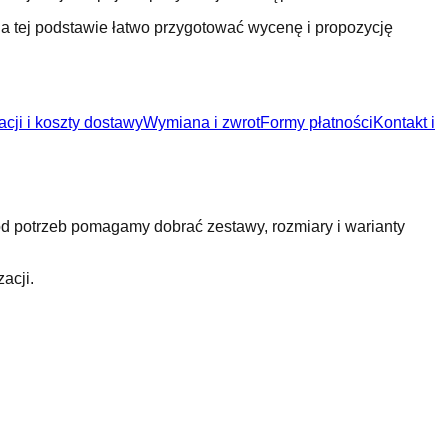
Na tej podstawie łatwo przygotować wycenę i propozycję
acji i koszty dostawy
Wymiana i zwrot
Formy płatności
Kontakt i
d potrzeb pomagamy dobrać zestawy, rozmiary i warianty
acji.