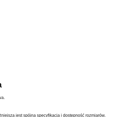
a
wa.
niejsza jest spójna specyfikacja i dostępność rozmiarów.