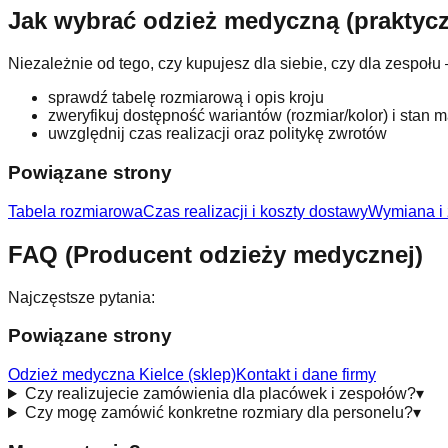
Jak wybrać odzież medyczną (praktycz
Niezależnie od tego, czy kupujesz dla siebie, czy dla zespołu
sprawdź tabelę rozmiarową i opis kroju
zweryfikuj dostępność wariantów (rozmiar/kolor) i stan
uwzględnij czas realizacji oraz politykę zwrotów
Powiązane strony
Tabela rozmiarowa
Czas realizacji i koszty dostawy
Wymiana i 
FAQ (Producent odzieży medycznej)
Najczęstsze pytania:
Powiązane strony
Odzież medyczna Kielce (sklep)
Kontakt i dane firmy
Czy realizujecie zamówienia dla placówek i zespołów?
▾
Czy mogę zamówić konkretne rozmiary dla personelu?
▾