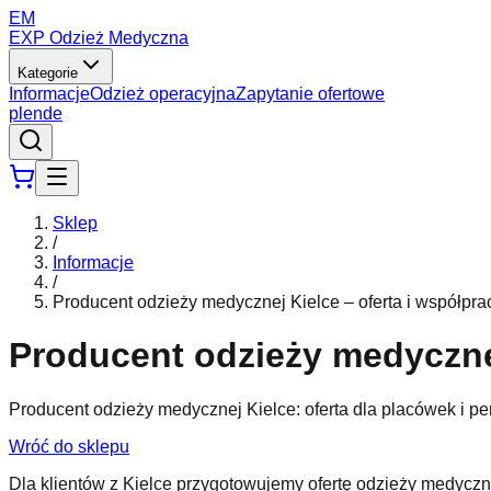
EM
EXP Odzież Medyczna
Kategorie
Informacje
Odzież operacyjna
Zapytanie ofertowe
pl
en
de
Sklep
/
Informacje
/
Producent odzieży medycznej Kielce – oferta i współpra
Producent odzieży medycznej
Producent odzieży medycznej Kielce: oferta dla placówek i p
Wróć do sklepu
Dla klientów z Kielce przygotowujemy ofertę odzieży medyczne